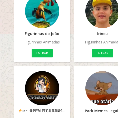
Figurinhas do João
Irineu
Figurinhas Animadas
Figurinhas Animad
ENTRAR
ENTRAR
↫↼ 𝕆ℙ𝔼ℕ 𝔽𝕀𝔾𝕌ℝ𝕀ℕℍ𝔸𝕊↽↬
Pack Memes Legai