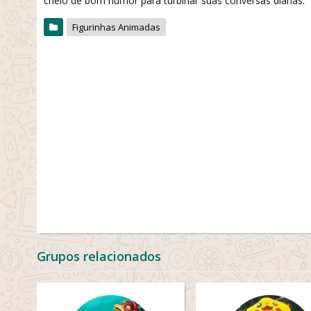
cheio de bom humor para turbinar suas conversas diárias.
Figurinhas Animadas
Grupos relacionados