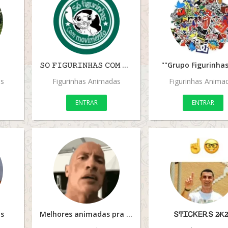
𝚂𝙾 𝙵𝙸𝙶𝚄𝚁𝙸𝙽𝙷𝙰𝚂 𝙲𝙾𝙼 𝙼𝙾𝚅𝙸𝙼𝙴𝙽𝚃𝙾
""Grupo Figurinha
as
Figurinhas Animadas
Figurinhas Anima
ENTRAR
ENTRAR
s
Melhores animadas pra usar
ՏͲᏆᏟᏦᎬᎡՏ 2̷Ƙ2̷