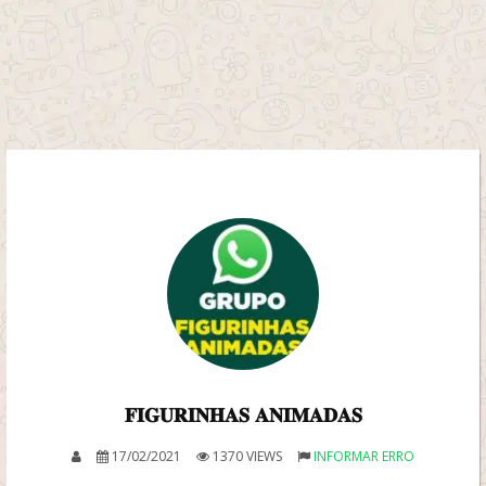
𝐅𝐈𝐆𝐔𝐑𝐈𝐍𝐇𝐀𝐒 𝐀𝐍𝐈𝐌𝐀𝐃𝐀𝐒
17/02/2021
1370 VIEWS
INFORMAR ERRO