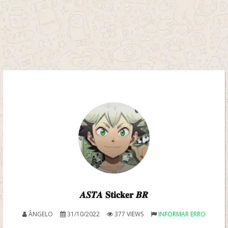
𝑨𝑺𝑻𝑨 𝐒𝐭𝐢𝐜𝐤𝐞𝐫 𝑩𝑹
ÂNGELO
31/10/2022
377 VIEWS
INFORMAR ERRO