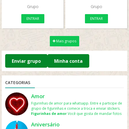
Grupo
Grupo
ENTRAR
ENTRAR
Mais grupos
Enviar grupo
Minha conta
CATEGORIAS
Amor
Figurinhas de amor para whatsapp. Entre e participe de
grupo de figurinhas e comece a troca e enviar stickers.
Figurinhas de amor
Você que gosta de mandar fotos
para o namorado ou namorada e assim expressa mais
Aniversário
ainda seu sentimento. Aqui há
figurinhas de amor para