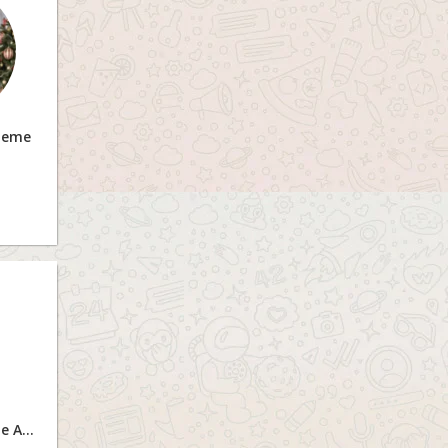
meme
Figurinhas de Natal e Ano Novo