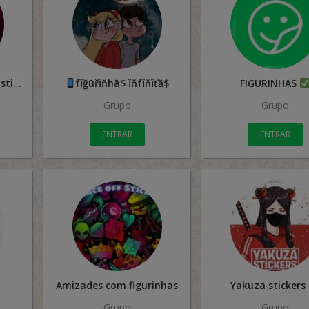
Bate papo figurinhas stickers
fïğūřïňhā$ ïňfïňïťă$
FIGURINHAS
Grupo
Grupo
ENTRAR
ENTRAR
Amizades com figurinhas
Yakuza stickers
Grupo
Grupo