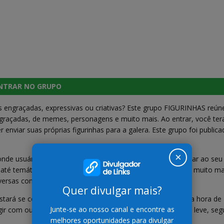
NTRAR NO GRUPO
s engraçadas, expressivas ou criativas? Este grupo FIGURINHAS reún
ngraçadas, de memes, personagens e muito mais. Ao entrar, você ter
enviar suas próprias figurinhas para a galera. Este grupo foi public
×
de usuários compartilham figurinhas prontas para adicionar ao seu
 até temáticas como futebol, filmes, frases motivacionais e muito ma
ersas com humor e estilo.
Quer divulgar mais?
 estará se conectando com pessoas que gostam de inovar na hora de
Junte-se ao nosso canal e encontre as
eragir com outros membros e até pedir sugestões. Um espaço leve, seg
melhores oportunidades para divulgar