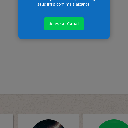
seus links com mais alcance!
Acessar Canal