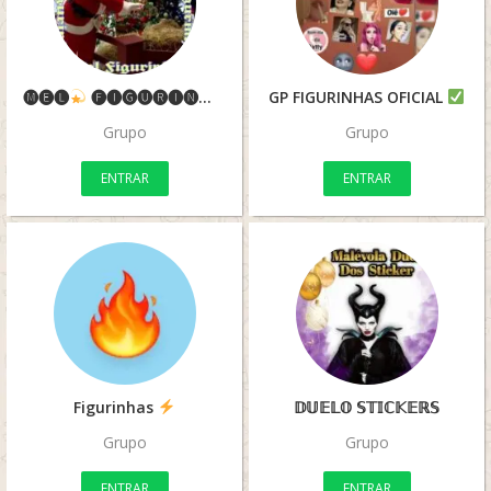
🅜🅔🅛
🅕🅘🅖🅤🅡🅘🅝🅗🅐🅢
GP FIGURINHAS OFICIAL
Grupo
Grupo
ENTRAR
ENTRAR
Figurinhas
𝔻𝕌𝔼𝕃𝕆 𝕊𝕋𝕀ℂ𝕂𝔼ℝ𝕊
Grupo
Grupo
ENTRAR
ENTRAR