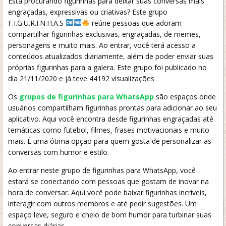
Está procurando figurinhas para deixar suas conversas mais
engraçadas, expressivas ou criativas? Este grupo
F.I.G.U.R.I.N.H.A.S
reúne pessoas que adoram
compartilhar figurinhas exclusivas, engraçadas, de memes,
personagens e muito mais. Ao entrar, você terá acesso a
conteúdos atualizados diariamente, além de poder enviar suas
próprias figurinhas para a galera. Este grupo foi publicado no
dia 21/11/2020 e já teve 44192 visualizações
Os
grupos de figurinhas para WhatsApp
são espaços onde
usuários compartilham figurinhas prontas para adicionar ao seu
aplicativo. Aqui você encontra desde figurinhas engraçadas até
temáticas como futebol, filmes, frases motivacionais e muito
mais. É uma ótima opção para quem gosta de personalizar as
conversas com humor e estilo.
Ao entrar neste grupo de figurinhas para WhatsApp, você
estará se conectando com pessoas que gostam de inovar na
hora de conversar. Aqui você pode baixar figurinhas incríveis,
interagir com outros membros e até pedir sugestões. Um
espaço leve, seguro e cheio de bom humor para turbinar suas
conversas diárias.