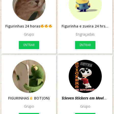
Figurinhas 24 horas
Figurinha e zueira 24 hrs
Grupo
Engraçadas
ENTRAR
ENTRAR
FIGURINHAS
BOT(ON)
⦕𝙎𝙚𝙫𝙚𝙣 𝙎𝙩𝙞𝙘𝙠𝙚𝙧𝙨 𝙚𝙢 𝙈𝙤𝙫𝙞𝙢𝙚𝙣𝙩𝙤⦖
Grupo
Grupo