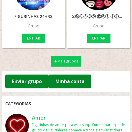
FIGURINHAS 24HRS
⚔Ⓜⓤⓝⓓⓞ Ⓓⓐⓢ ⓕⓘⓖⓤⓡⓘⓝⓗⓐⓢ⚔
Grupo
Grupo
ENTRAR
ENTRAR
Mais grupos
Enviar grupo
Minha conta
CATEGORIAS
Amor
Figurinhas de amor para whatsapp. Entre e participe de
grupo de figurinhas e comece a troca e enviar stickers.