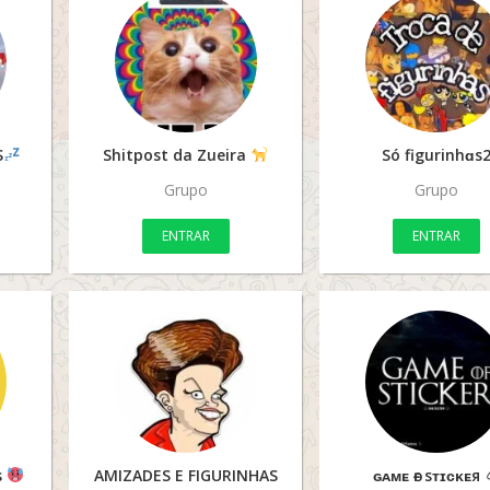
S
Shitpost da Zueira
Só figurinhɑs
Grupo
Grupo
ENTRAR
ENTRAR
s
AMIZADES E FIGURINHAS
ɢᴀᴍᴇ ѳғ sᴛɪᴄᴋᴇя