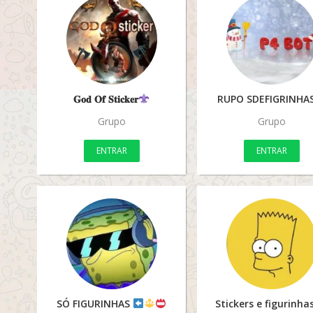
𝐆𝐨𝐝 𝐎𝐟 𝐒𝐭𝐢𝐜𝐤𝐞𝐫
RUPO SDEFIGRINHA
Grupo
Grupo
ENTRAR
ENTRAR
SÓ FIGURINHAS
Stickers e figurinha