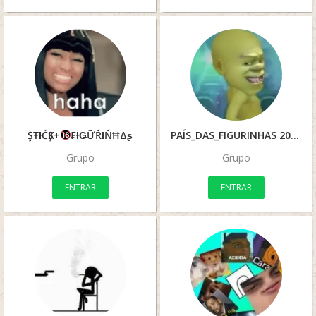
ŞŦƗĆҜŞ+
₣ƗǤỮŘƗŇĦΔʂ
PAÍS_DAS_FIGURINHAS 2022
Grupo
Grupo
ENTRAR
ENTRAR