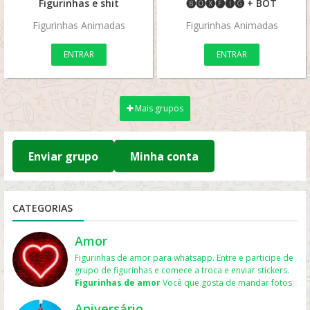
Figurinhas e shit
🅑🅞🅧🅕🅘🅖 + BOT
Figurinhas Animadas
Figurinhas Animadas
ENTRAR
ENTRAR
Mais grupos
Enviar grupo
Minha conta
CATEGORIAS
Amor
Figurinhas de amor para whatsapp. Entre e participe de
grupo de figurinhas e comece a troca e enviar stickers.
Figurinhas de amor
Você que gosta de mandar fotos
para o namorado ou namorada e assim expressa mais
Aniversário
ainda seu sentimento. Aqui há
figurinhas de amor para