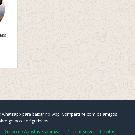
ass
nhas whatsapp para baixar no wpp. Compartilhe com os amigos
bre grupos de figurinhas.
Grupo de Apostas Esportivas
Discord Server
Receitas