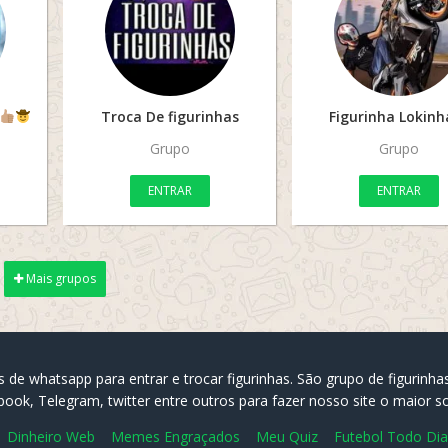
Troca De figurinhas
Figurinha Lokinh
Grupo
Grupo
ENTRAR
ENTRAR
Mais grupos
s de whatsapp para entrar e trocar figurinhas. São grupo de figuri
ok, Telegram, twitter entre outros para fazer nosso site o maior so
Dinheiro Web
Memes Engraçados
Meu Quiz
Futebol Todo Dia