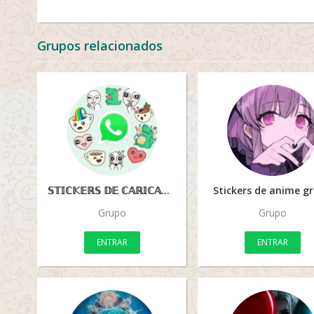
Grupos relacionados
𝕊𝕋𝕀ℂ𝕂𝔼ℝ𝕊 𝔻𝔼 ℂ𝔸ℝ𝕀ℂ𝔸𝕋𝕌ℝ𝔸𝕊
Stickers de anime g
Grupo
Grupo
ENTRAR
ENTRAR