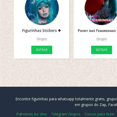
Figurinhas Stickers ❖
Pᴏɪɴᴛ ᴅᴀs Fɪɢᴜʀɪɴʜᴀs
Grupo
Grupo
ENTRAR
ENTRAR
Encontre figurinhas para whatsapp totalmente gratis, grupo
em grupos do Zap, Facebo
Palmeiras Ao Vivo
Telegram Grupos
Cursos para fazer