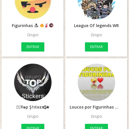
Figurinhas
League Of legends WR
Grupo
Grupo
ENTRAR
ENTRAR
☆⃟Ŧ๏ρ Ş†ı¢кεяઽ⃟★
Loucos por Figurinhas
Grupo
Grupo
ENTRAR
ENTRAR