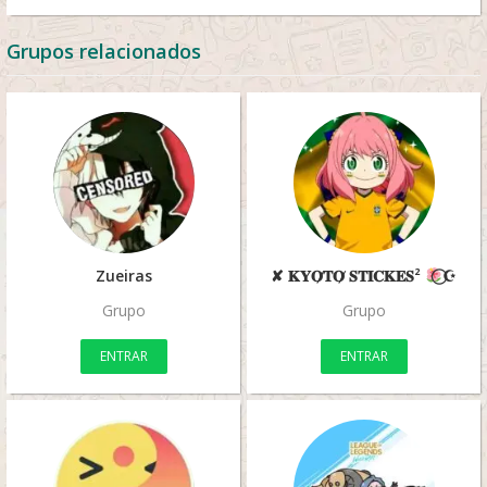
Grupos relacionados
Zueiras
✘ 𝚱𝐘𝚶̸𝚻𝚶̸ 𝐒𝚻𝐈𝐂𝚱𝐄𝐒²
⃝☪︎
Grupo
Grupo
ENTRAR
ENTRAR