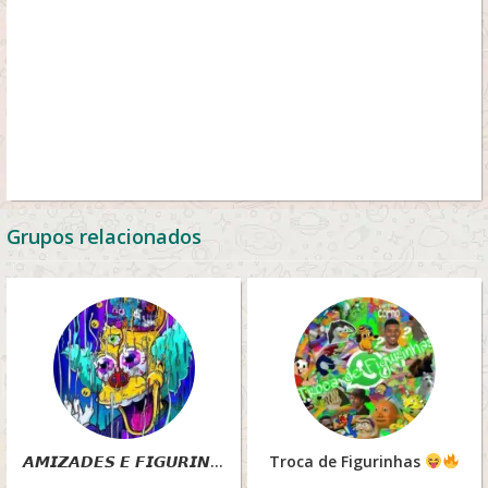
Grupos relacionados
𝘼𝙈𝙄𝙕𝘼𝘿𝙀𝙎 𝙀 𝙁𝙄𝙂𝙐𝙍𝙄𝙉𝙃𝘼𝙎
Troca de Figurinhas