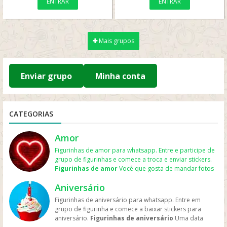
ENTRAR
ENTRAR
Mais grupos
Enviar grupo
Minha conta
CATEGORIAS
Amor
Figurinhas de amor para whatsapp. Entre e participe de
grupo de figurinhas e comece a troca e enviar stickers.
Figurinhas de amor
Você que gosta de mandar fotos
para o namorado ou namorada e assim expressa mais
Aniversário
ainda seu sentimento. Aqui há
figurinhas de amor para
whatsapp
os grupos sobre tudo relacionado a
romance
,
Figurinhas de aniversário para whatsapp. Entre em
namoro
, aquele crush que você gosta e ama. Amar uma
grupo de figurinha e comece a baixar stickers para
pessoa é algo muito bom principalmente quando essa
aniversário.
Figurinhas de aniversário
Uma data
pessoa também tem o mesmo sentimento. Mostre todo