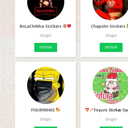
BoLaChiNha StiCkers
Chapolin Stickers
Grupo
Grupo
ENTRAR
ENTRAR
FIGURINHAS
Fσϝυɾα Sƚiƈƙҽɾs Oϝ
Grupo
Grupo