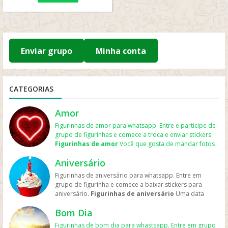
Enviar grupo
Minha conta
CATEGORIAS
Amor
Figurinhas de amor para whatsapp. Entre e participe de
grupo de figurinhas e comece a troca e enviar stickers.
Figurinhas de amor
Você que gosta de mandar fotos
para o namorado ou namorada e assim expressa mais
Aniversário
ainda seu sentimento. Aqui há
figurinhas de amor para
whatsapp
os grupos sobre tudo relacionado a
romance
,
Figurinhas de aniversário para whatsapp. Entre em
namoro
, aquele crush que você gosta e ama. Amar uma
grupo de figurinha e comece a baixar stickers para
pessoa é algo muito bom principalmente quando essa
aniversário.
Figurinhas de aniversário
Uma data
pessoa também tem o mesmo sentimento. Mostre todo
muito especial na vida deu pessoa é quando completa
esse carinho enviando
figurinha de amor whatsapp
, e
Bom Dia
mais um ano de vida e para isso faz uma festa
faça a namorada se apaixonar mais ainda. Mas também
comemorando esse dia querido. Mas também é feito
Figurinhas de bom dia para whastsapp. Entre em grupo
poste algo no Facebook marcando ela e escrevendo um