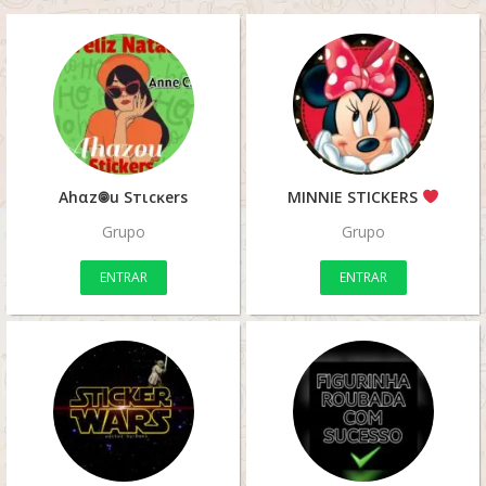
Ahαz𖣠u Sтιcĸerѕ
MINNIE STICKERS
Grupo
Grupo
ENTRAR
ENTRAR