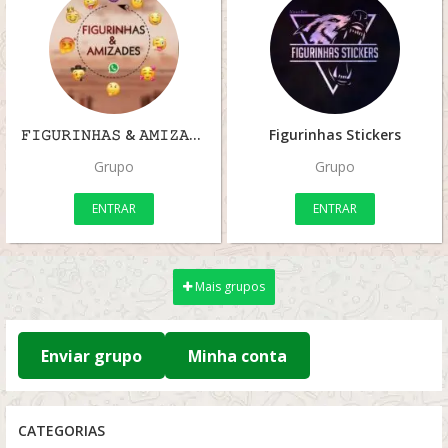
𝙵𝙸𝙶𝚄𝚁𝙸𝙽𝙷𝙰𝚂 & 𝙰𝙼𝙸𝚉𝙰𝙳𝙴𝚂
Figurinhas Stickers
Grupo
Grupo
ENTRAR
ENTRAR
Mais grupos
Enviar grupo
Minha conta
CATEGORIAS