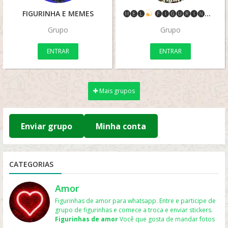
FIGURINHA E MEMES
🅜🅔🅛
🅕🅘🅖🅤🅡🅘🅝🅗🅐🅢
Grupo
Grupo
ENTRAR
ENTRAR
Mais grupos
Enviar grupo
Minha conta
CATEGORIAS
Amor
Figurinhas de amor para whatsapp. Entre e participe de
grupo de figurinhas e comece a troca e enviar stickers.
Figurinhas de amor
Você que gosta de mandar fotos