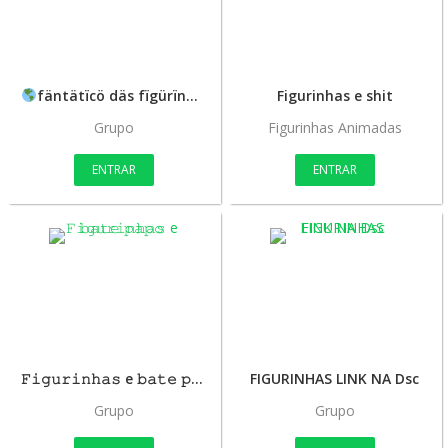
fäntätïcö däs fïgürïnhäs
Figurinhas e shit
Grupo
Figurinhas Animadas
ENTRAR
ENTRAR
𝙵𝚒𝚐𝚞𝚛𝚒𝚗𝚑𝚊𝚜 e 𝚋𝚊𝚝𝚎 𝚙𝚊𝚙𝚘
FIGURINHAS LINK NA Dsc
Grupo
Grupo